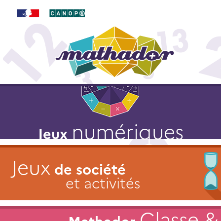
numériques
Jeux
Jeux
de société
et activités
Classe &
Mathador